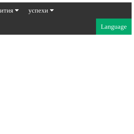
бития
успехи
Language